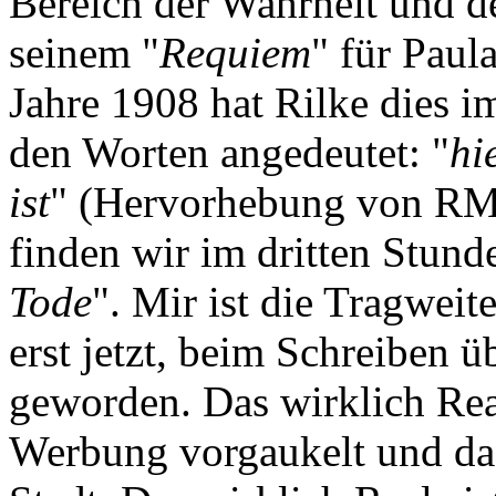
Bereich der Wahrheit und de
seinem "
Requiem
" für Pau
Jahre 1908 hat Rilke dies i
den Worten angedeutet: "
hi
ist
" (Hervorhebung von RM
finden wir im dritten Stund
Tode
". Mir ist die Tragwei
erst jetzt, beim Schreiben ü
geworden. Das wirklich Real
Werbung vorgaukelt und das