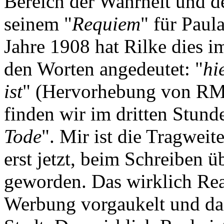
Bereich der Wahrheit und de
seinem "
Requiem
" für Pau
Jahre 1908 hat Rilke dies i
den Worten angedeutet: "
hi
ist
" (Hervorhebung von RM
finden wir im dritten Stund
Tode
". Mir ist die Tragwei
erst jetzt, beim Schreiben ü
geworden. Das wirklich Real
Werbung vorgaukelt und das