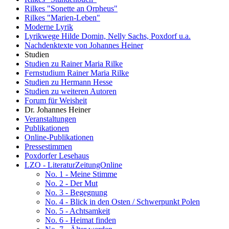
Rilkes "Sonette an Orpheus"
Rilkes "Marien-Leben"
Moderne Lyrik
Lyrikwege Hilde Domin, Nelly Sachs, Poxdorf u.a.
Nachdenktexte von Johannes Heiner
Studien
Studien zu Rainer Maria Rilke
Fernstudium Rainer Maria Rilke
Studien zu Hermann Hesse
Studien zu weiteren Autoren
Forum für Weisheit
Dr. Johannes Heiner
Veranstaltungen
Publikationen
Online-Publikationen
Pressestimmen
Poxdorfer Lesehaus
LZO - LiteraturZeitungOnline
No. 1 - Meine Stimme
No. 2 - Der Mut
No. 3 - Begegnung
No. 4 - Blick in den Osten / Schwerpunkt Polen
No. 5 - Achtsamkeit
No. 6 - Heimat finden