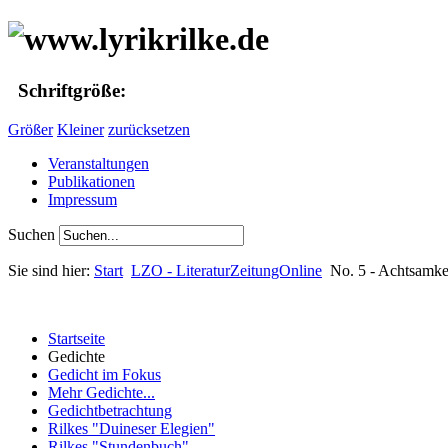
Schriftgröße:
Größer
Kleiner
zurücksetzen
Veranstaltungen
Publikationen
Impressum
Suchen
Sie sind hier:
Start
LZO - LiteraturZeitungOnline
No. 5 - Achtsamke
Startseite
Gedichte
Gedicht im Fokus
Mehr Gedichte...
Gedichtbetrachtung
Rilkes "Duineser Elegien"
Rilkes "Stundenbuch"