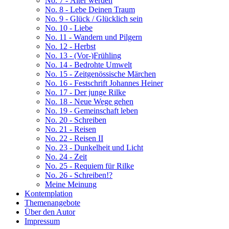
No. 7 - Älter werden
No. 8 - Lebe Deinen Traum
No. 9 - Glück / Glücklich sein
No. 10 - Liebe
No. 11 - Wandern und Pilgern
No. 12 - Herbst
No. 13 - (Vor-)Frühling
No. 14 - Bedrohte Umwelt
No. 15 - Zeitgenössische Märchen
No. 16 - Festschrift Johannes Heiner
No. 17 - Der junge Rilke
No. 18 - Neue Wege gehen
No. 19 - Gemeinschaft leben
No. 20 - Schreiben
No. 21 - Reisen
No. 22 - Reisen II
No. 23 - Dunkelheit und Licht
No. 24 - Zeit
No. 25 - Requiem für Rilke
No. 26 - Schreiben!?
Meine Meinung
Kontemplation
Themenangebote
Über den Autor
Impressum